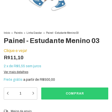
Início
>
Painéis
>
Linha Escolar
>
Painel - Estudante Menino 03
Painel - Estudante Menino 03
Clique e veja!
R$11,10
2
x
de
R$5,55
sem juros
Ver mais detalhes
Frete grátis
a partir de
R$500,00
Entregas para o CEP:
ALTERAR CEP
Meios de envio