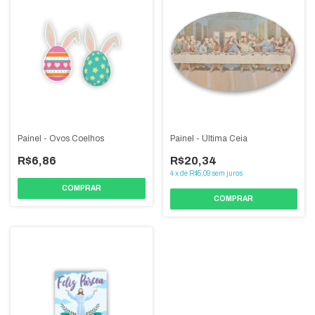
Painel - Ovos Coelhos
Painel - Última Ceia
R$6,86
R$20,34
4
x
de
R$5,09
sem juros