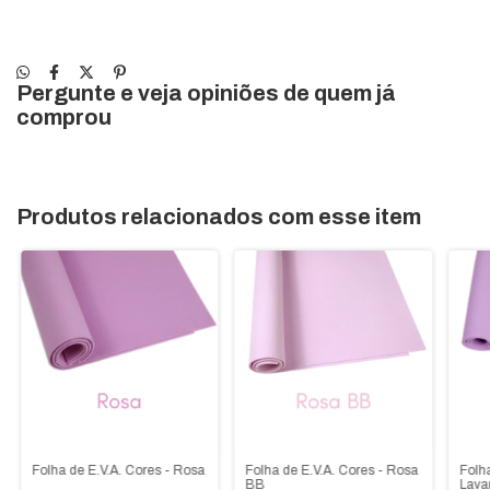
Pergunte e veja opiniões de quem já
comprou
Produtos relacionados com esse item
Folha de E.V.A. Cores - Rosa
Folha de E.V.A. Cores - Rosa
Folha
BB
Lava