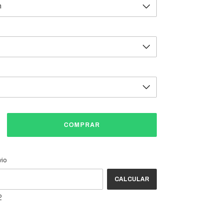
CEP:
ALTERAR CEP
vio
CALCULAR
P