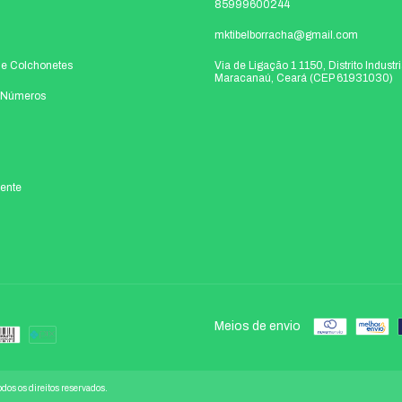
85999600244
mktibelborracha@gmail.com
s e Colchonetes
Via de Ligação 1 1150, Distrito Industrial
Maracanaú, Ceará (CEP 61931030)
e Números
ente
Meios de envio
odos os direitos reservados.