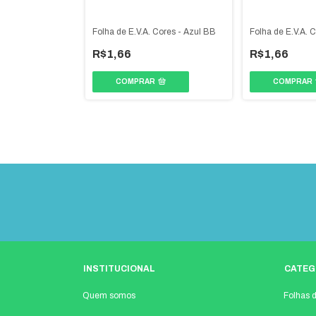
 Cores - Rosa BB
Folha de E.V.A. Cores - Azul BB
Folha de E.V.A. C
R$1,66
R$1,66
COMPRAR
COMPRAR
INSTITUCIONAL
CATEG
Quem somos
Folhas 