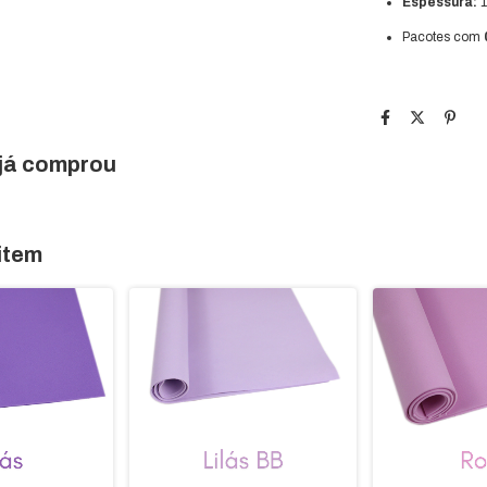
Espessura:
1
Pacotes com
 já comprou
item