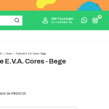
0
Olá!
Faça login
Ou cadastre-se
VA
>
Cores
>
Folha de E.V.A. Cores - Bege
e E.V.A. Cores - Bege
artir de
R$500,00