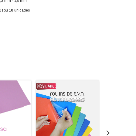
,3 mm - 1,5 mm
01
ou
10
unidades