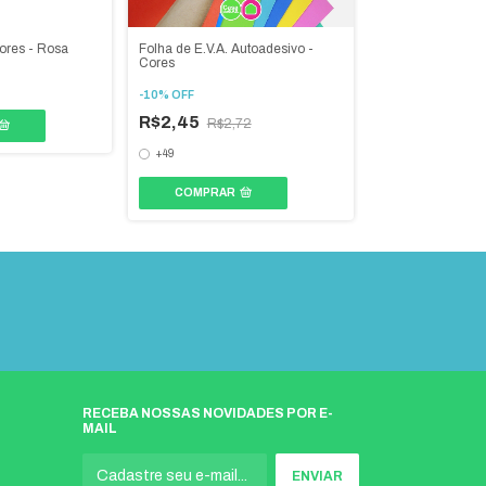
Folha de E.V.A. Autoadesivo -
Cores - Rosa
Folha de E.V.A. C
Cores
R$1,66
-
10
%
OFF
R$2,45
R$2,72
COMPRAR
+49
COMPRAR
RECEBA NOSSAS NOVIDADES POR E-
MAIL