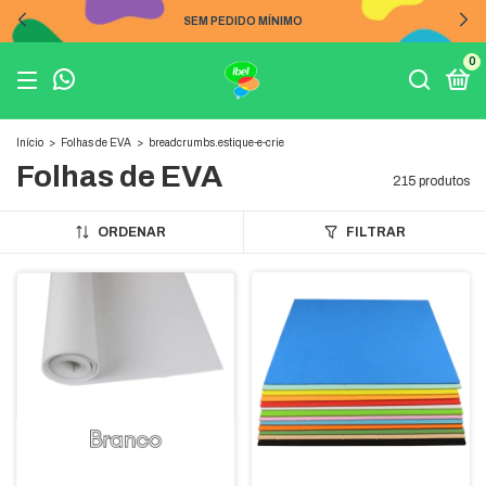
SEM PEDIDO MÍNIMO
0
Início
>
Folhas de EVA
>
breadcrumbs.estique-e-crie
Folhas de EVA
215 produtos
ORDENAR
FILTRAR