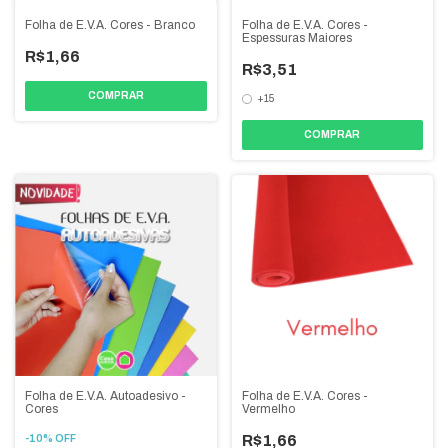
Folha de E.V.A. Cores - Branco
Folha de E.V.A. Cores -
Espessuras Maiores
R$1,66
R$3,51
COMPRAR
+15
COMPRAR
Folha de E.V.A. Autoadesivo -
Folha de E.V.A. Cores -
Cores
Vermelho
R$1,66
-
10
%
OFF